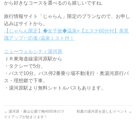
から好きなコースを選べるのも嬉しいですね。
旅行情報サイト「じゃらん」限定のプランなので、お申し
込みはサイトから。
【じゃらん限定】◆女子旅◆温泉×【エステ60分付】美意
識アップ↑↑応援♪温泉ミスト付！
ニューウェルシティ湯河原
ＪＲ東海道線湯河原駅から
・タクシーで5分。
・バスで10分。バス停2番乗り場不動滝行・奥湯河原行バ
ス・理想郷で下車。
・湯河原駅より無料シャトルバスもあります。
←
湯河原・幕山公園で梅4000本のラ
初夏の湯河原を楽しむイベント
→
イトアップが始まります！