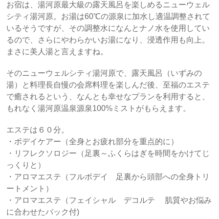
お宿は、湯河原最大級の露天風呂を楽しめるニューウェル
シティ湯河原。お湯は60℃の源泉に加水し適温調整されて
いるそうですが、その調整水になんとナノ水を使用してい
るので、さらにやわらかいお湯になり、浸透作用も向上。
まさに美人湯と言えますね。
そのニューウェルシティ湯河原で、露天風呂（いずみの
湯）と料理長自慢の会席料理を楽しんだ後、至福のエステ
で癒されるという、なんとも幸せなプランを利用すると、
もれなく湯河原温泉源泉100%ミストがもらえます。
エステは６０分。
・ボデイケアー（全身とお疲れ部分を重点的に）
・リフレクソロジー（足裏～ふくらはぎを時間をかけてじ
っくりと）
・アロマエステ（フルボデイ 足裏から頭部への全身トリ
ートメント）
・アロマエステ（フェイシャル デコルテ 肌質やお悩み
に合わせたパック付)