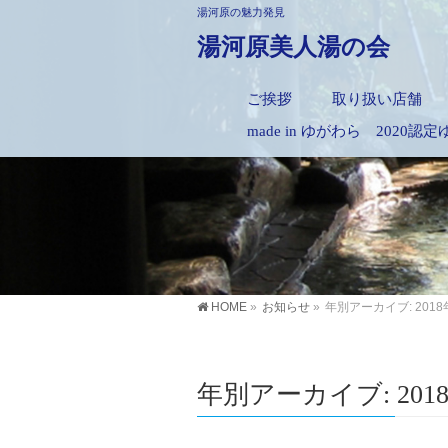
湯河原の魅力発見
湯河原美人湯の会
ご挨拶
取り扱い店舗
made in ゆがわら 2020
HOME
»
お知らせ
»
年別アーカイブ: 2018
年別アーカイブ: 201