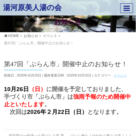
湯河原美人湯の会
お知らせ
HOME
»
お知らせ
»
イベント
»
第47回「ぶらん市」開催中止のお知らせ！
第47回「ぶらん市」開催中止のお知らせ！
投稿日 : 2025年10月25日
最終更新日時 : 2025年10月25日
カテゴリー :
イベント
10月26日
（日）
に開催を予定しておりました、
手づくり市「ぶらん市」は
強雨予報のため開催中
止といたします
。
次回は
2026年２月22日（日）
となります。
←
湯河原の一味違った手づくり市 第
ついに来た！ゆがわら軽トラ市！！！