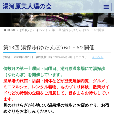
湯河原美人湯の会
お知らせ
HOME
»
お知らせ
»
イベント
»
第13回 湯探歩(ゆたんぽ) 6/1・6/2開催
第13回 湯探歩(ゆたんぽ) 6/1・6/2開催
投稿日 : 2024年5月23日
最終更新日時 : 2024年5月23日
カテゴリー :
イベント
偶数月の第一土曜日・日曜日、湯河原温泉場にて湯探歩
（ゆたんぽ）を開催しています。
温泉場の旅館・店舗・団体などが歴史建物内覧、グルメ、
ミニマルシェ、レンタル着物、ものづくり体験、散策ガイ
ドなどの特別の企画をご用意して、皆さまをお待ちしてい
ます。
川のせせらぎが心地よい温泉場の散歩とお店めぐり、お宿
めぐりをお楽しみください。