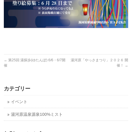
←
第25回 湯探歩(ゆたんぽ) 6/6・6/7開
湯河原「やっさまつり」２０２６ 開
催
催！
→
カテゴリー
イベント
湯河原温泉源泉100%ミスト