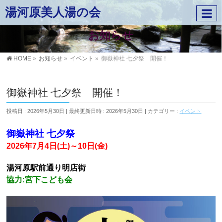
湯河原美人湯の会
お知らせ
HOME
»
お知らせ
»
イベント
»
御嶽神社 七夕祭 開催！
御嶽神社 七夕祭 開催！
投稿日 : 2026年5月30日
最終更新日時 : 2026年5月30日
カテゴリー :
イベント
御嶽神社 七夕祭
2026年7月4日(土)～10日(金)
湯河原駅前通り明店街
協力:宮下こども会