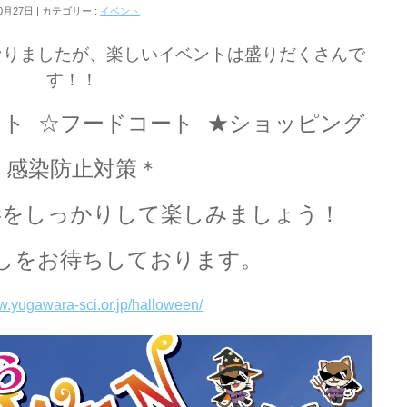
0月27日
カテゴリー :
イベント
なりましたが、楽しいイベントは盛りだくさんで
す！！
ント
☆フードコート
★ショッピング
＊感染防止対策＊
毒をしっかりして楽しみましょう！
しをお待ちしております。
w.yugawara-sci.or.jp/halloween/