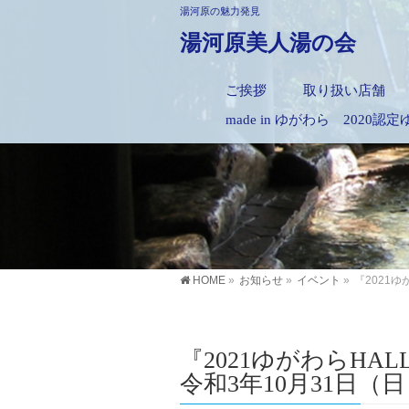
湯河原の魅力発見
湯河原美人湯の会
ご挨拶
取り扱い店舗
made in ゆがわら 2020
HOME
»
お知らせ
»
イベント
»
『2021ゆ
『2021ゆがわらHA
令和3年10月31日（日）